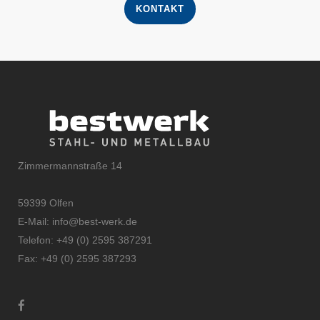
KONTAKT
Zimmermannstraße 14
59399 Olfen
E-Mail:
info@best-werk.de
Telefon:
+
49 (0) 2595 387291
Fax:
+49 (0) 2595 387293