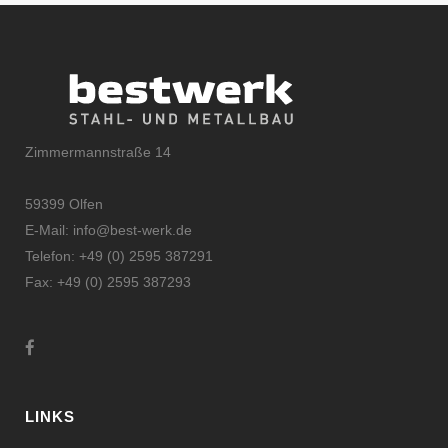
Zimmermannstraße 14
59399 Olfen
E-Mail:
info@best-werk.de
Telefon:
+
49 (0) 2595 387291
Fax:
+49 (0) 2595 387293
LINKS