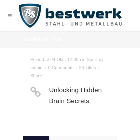
SCIENCE TAG
Posted at 04 Okt., 12:00h
in
Sport
by
admin
0 Comments
20
Likes
Share
Unlocking Hidden
Brain Secrets