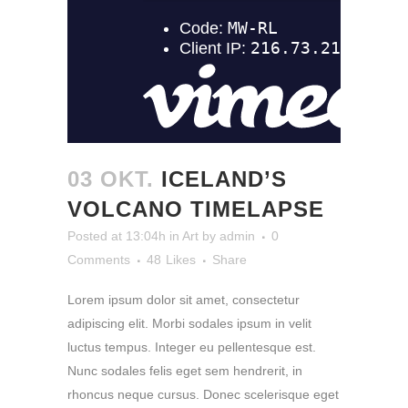
03 OKT.
ICELAND’S
VOLCANO TIMELAPSE
Posted at 13:04h
in
Art
by
admin
0
Comments
48
Likes
Share
Lorem ipsum dolor sit amet, consectetur
adipiscing elit. Morbi sodales ipsum in velit
luctus tempus. Integer eu pellentesque est.
Nunc sodales felis eget sem hendrerit, in
rhoncus neque cursus. Donec scelerisque eget