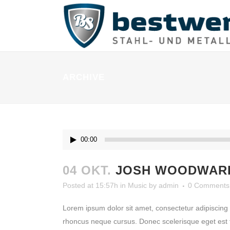
ARCHIVE
Audio-
00:00
Player
04 OKT.
JOSH WOODWARD
Posted at 15:57h
in
Music
by
admin
0 Comments
Lorem ipsum dolor sit amet, consectetur adipiscing e
rhoncus neque cursus. Donec scelerisque eget est tem