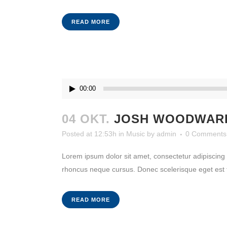
READ MORE
Audio-
00:00
Player
04 OKT.
JOSH WOODWARD
Posted at 12:53h
in
Music
by
admin
0 Comments
Lorem ipsum dolor sit amet, consectetur adipiscing e
rhoncus neque cursus. Donec scelerisque eget est tem
READ MORE