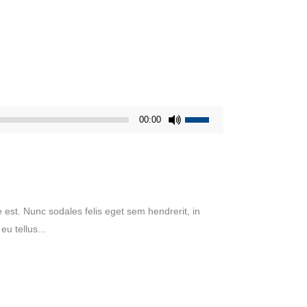
Pfeiltasten
00:00
Hoch/Runter
benutzen,
um
die
Lautstärke
 est. Nunc sodales felis eget sem hendrerit, in
zu
u tellus...
regeln.