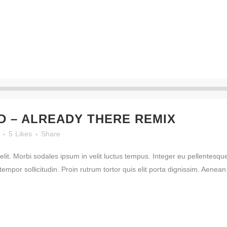
 – ALREADY THERE REMIX
5
Likes
Share
lit. Morbi sodales ipsum in velit luctus tempus. Integer eu pellentesque
por sollicitudin. Proin rutrum tortor quis elit porta dignissim. Aenean e