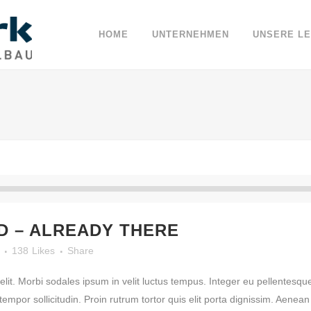
HOME
UNTERNEHMEN
UNSERE L
 – ALREADY THERE
138
Likes
Share
lit. Morbi sodales ipsum in velit luctus tempus. Integer eu pellentesque
por sollicitudin. Proin rutrum tortor quis elit porta dignissim. Aenean e