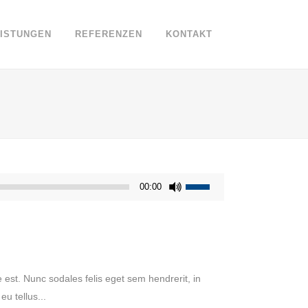
EISTUNGEN
REFERENZEN
KONTAKT
Pfeiltasten
00:00
Hoch/Runter
benutzen,
um
die
Lautstärke
 est. Nunc sodales felis eget sem hendrerit, in
zu
u tellus...
regeln.