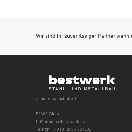
Wir sind Ihr zuverlässiger Partner wenn
Zimmermannstraße 14
59399 Olfen
E-Mail:
info@best-werk.de
Telefon:
+
49 (0) 2595 387291